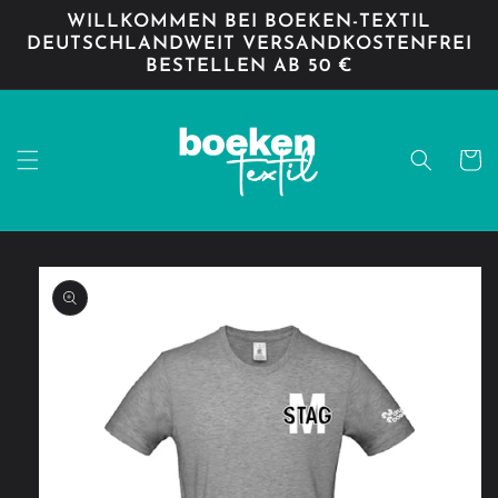
Direkt
WILLKOMMEN BEI BOEKEN-TEXTIL
zum
DEUTSCHLANDWEIT VERSANDKOSTENFREI
Inhalt
BESTELLEN AB 50 €
Warenko
oduktinformationen
ringen