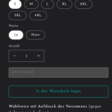
S
M
L
XL
2XL
3XL
4XL
Name
Ja
Nein
Anzahl
Verringere
Erhöhe
die
die
Menge
Menge
für
für
T-
T-
Shirt
Shirt
Herren
Herren
In den Warenkorb legen
Wahlweise mit Aufdruck des Vornamens
(gegen