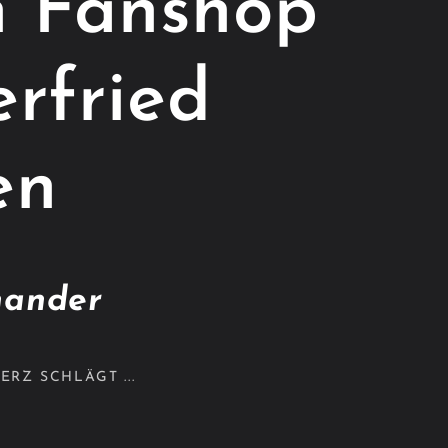
en Fanshop
rfried
en
nander
RZ SCHLÄGT ...