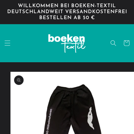
Direkt
WILLKOMMEN BEI BOEKEN-TEXTIL
zum
DEUTSCHLANDWEIT VERSANDKOSTENFREI
Inhalt
BESTELLEN AB 50 €
Warenko
oduktinformationen
ringen