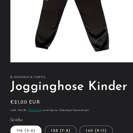
Medien
1
in
Modal
B-EINDRUCK-TEXTIL
öffnen
Jogginghose Kinder
Normaler
€21,00 EUR
Preis
inkl. MwSt.
Versand
wird beim Checkout berechnet
Größe
116 (5-6)
128 (7-8)
140 (9-11)