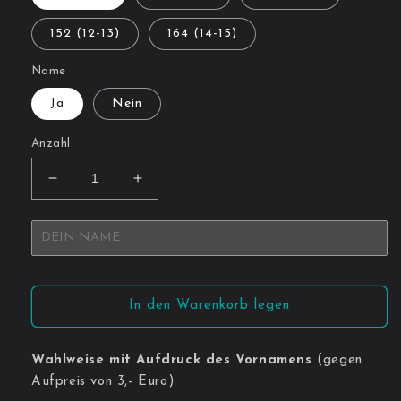
152 (12-13)
164 (14-15)
Name
Ja
Nein
Anzahl
Verringere
Erhöhe
die
die
Menge
Menge
für
für
Jogginghose
Jogginghose
Kinder
Kinder
In den Warenkorb legen
Wahlweise mit Aufdruck des Vornamens
(gegen
Aufpreis von 3,- Euro)