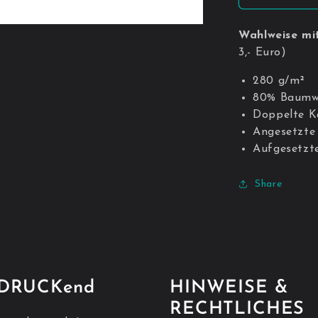
Wahlweise mi
3,- Euro)
280 g/m²
80% Baumwo
Doppelte K
Angesetzte
Aufgesetzt
Share
NDRUCKend
HINWEISE &
RECHTLICHES