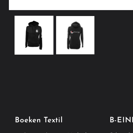
Medien
1
in
Modal
öffnen
Boeken Textil
B-EI