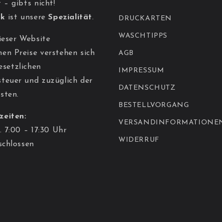
 – gibts nicht!
ck
ist unsere
Spezialität
.
DRUCKARTEN
WASCHTIPPS
ieser Website
en Preise verstehen sich
AGB
gesetzlichen
IMPRESSUM
teuer und zuzüglich der
DATENSCHUTZ
sten.
BESTELLVORGANG
zeiten:
VERSANDINFORMATIONE
. 7:00 – 17:30 Uhr
WIDERRUF
schlossen