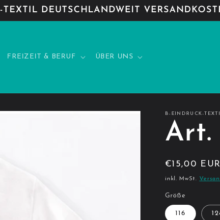
TEXTIL DEUTSCHLANDWEIT VERSANDKOSTE
FREIZEIT & BERUF
ÜBER UNS
B-EINDRUCK-TEXT
Art.
Normaler
€15,00 EU
Preis
inkl. MwSt.
Versa
Größe
116
12