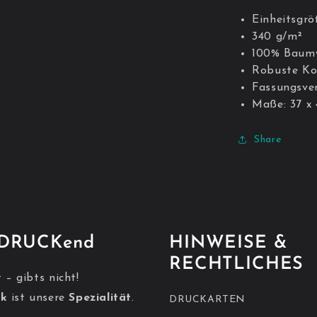
Einheitsgrö
340 g/m²
100% Baumw
Robuste Ko
Fassungsve
Maße: 37 x
Share
NDRUCKend
HINWEISE &
RECHTLICHES
 – gibts nicht!
ck
ist unsere
Spezialität
.
DRUCKARTEN