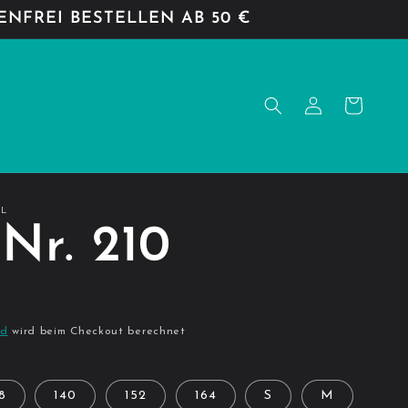
NFREI BESTELLEN AB 50 €
Einloggen
Warenkorb
IL
 Nr. 210
R
nd
wird beim Checkout berechnet
8
140
152
164
S
M