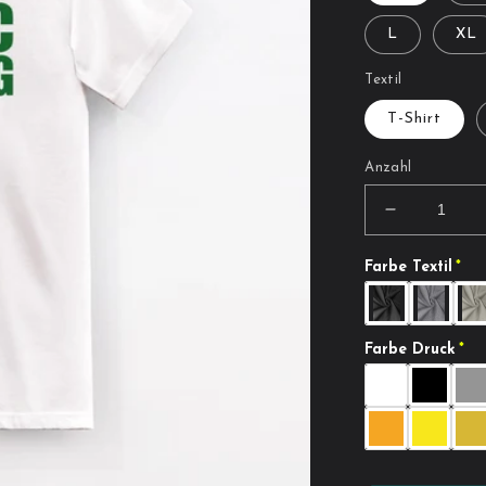
L
XL
Textil
T-Shirt
Anzahl
Verringere
die
Menge
Farbe Textil
für
Art.
Nr.
Farbe Druck
210