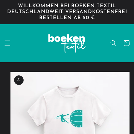
Direkt
WILLKOMMEN BEI BOEKEN-TEXTIL
zum
DEUTSCHLANDWEIT VERSANDKOSTENFREI
Inhalt
BESTELLEN AB 50 €
Warenko
oduktinformationen
ringen