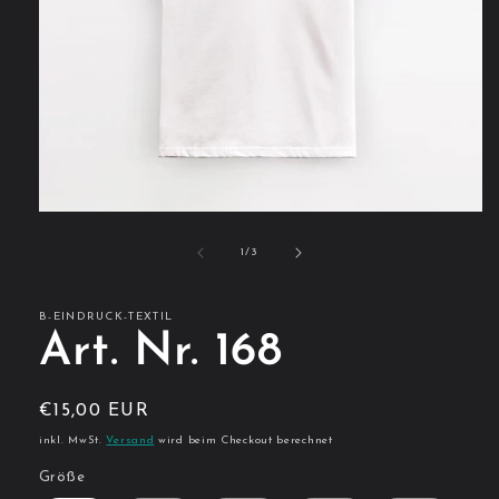
Medien
1
in
von
1
/
3
Modal
öffnen
B-EINDRUCK-TEXTIL
Art. Nr. 168
Normaler
€15,00 EUR
Preis
inkl. MwSt.
Versand
wird beim Checkout berechnet
Größe