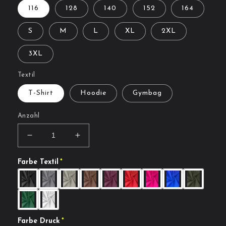
116
128
140
152
164
S
M
L
XL
2XL
3XL
Textil
T-Shirt
Hoodie
Gymbag
Anzahl
Verringere
Erhöhe
die
die
Menge
Menge
Farbe Textil
für
für
Art.
Art.
Nr.
Nr.
168
168
Farbe Druck