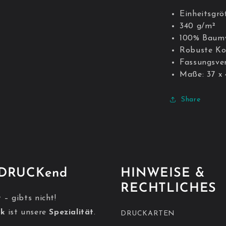
Einheitsgrö
340 g/m²
100% Baumw
Robuste Ko
Fassungsve
Maße: 37 x
Share
NDRUCKend
HINWEISE &
RECHTLICHES
 – gibts nicht!
ck
ist unsere
Spezialität
.
DRUCKARTEN