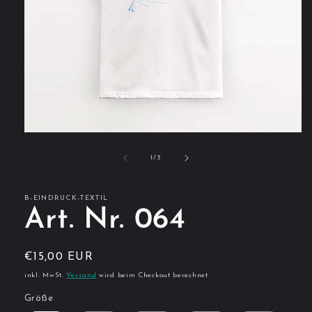
Medien
1
in
von
1
/
3
Modal
öffnen
B-EINDRUCK-TEXTIL
Art. Nr. 064
Normaler
€15,00 EUR
Preis
inkl. MwSt.
Versand
wird beim Checkout berechnet
Größe