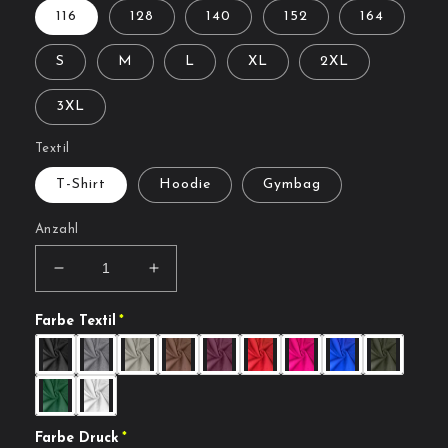
116
128
140
152
164
S
M
L
XL
2XL
3XL
Textil
T-Shirt
Hoodie
Gymbag
Anzahl
Verringere
Erhöhe
die
die
Menge
Menge
Farbe Textil
für
für
Art.
Art.
Nr.
Nr.
064
064
Farbe Druck