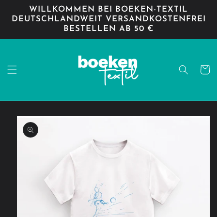
Direkt
WILLKOMMEN BEI BOEKEN-TEXTIL
zum
DEUTSCHLANDWEIT VERSANDKOSTENFREI
Inhalt
BESTELLEN AB 50 €
Warenko
oduktinformationen
ringen