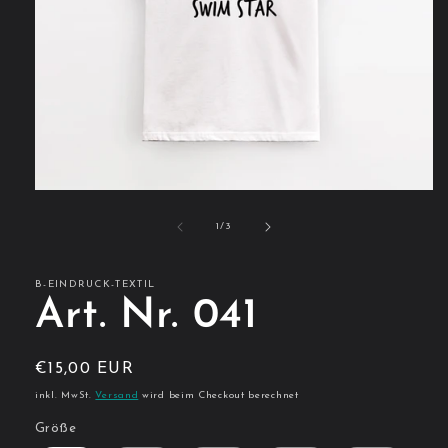
Medien
1
in
von
1
/
3
Modal
öffnen
B-EINDRUCK-TEXTIL
Art. Nr. 041
Normaler
€15,00 EUR
Preis
inkl. MwSt.
Versand
wird beim Checkout berechnet
Größe