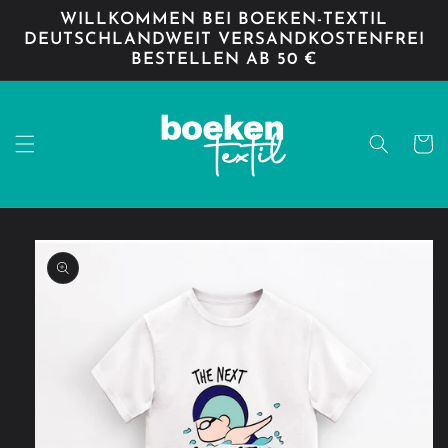
Direkt
WILLKOMMEN BEI BOEKEN-TEXTIL
zum
DEUTSCHLANDWEIT VERSANDKOSTENFREI
Inhalt
BESTELLEN AB 50 €
Warenko
oduktinformationen
ringen