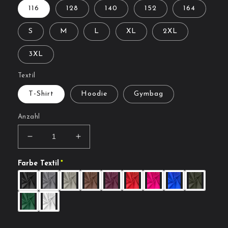
116
128
140
152
164
S
M
L
XL
2XL
3XL
Textil
T-Shirt
Hoodie
Gymbag
Anzahl
Verringere
Erhöhe
die
die
Menge
Menge
Farbe Textil
für
für
Art.
Art.
Nr.
Nr.
041
041