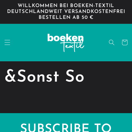
Direkt
WILLKOMMEN BEI BOEKEN-TEXTIL
zum
DEUTSCHLANDWEIT VERSANDKOSTENFREI
Inhalt
BESTELLEN AB 50 €
Warenko
&Sonst So
SUBSCRIBE TO